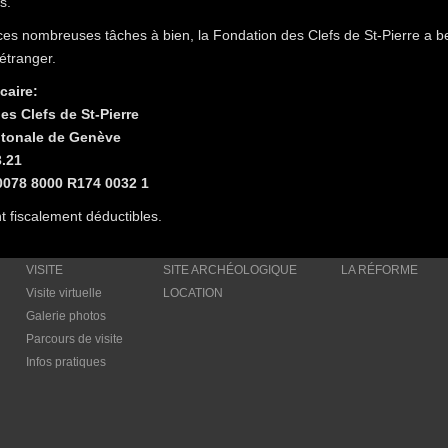
s.
es nombreuses tâches à bien, la Fondation des Clefs de St-Pierre a b
’étranger.
caire:
es Clefs de St-Pierre
tonale de Genève
.21
078 8000 R174 0032 1
t fiscalement déductibles.
VISITE
SITE ARCHÉOLOGIQUE
LA RÉFORME
Visite virtuelle
LOCATION
Galerie photos
Parcours de visite
Infos pratiques