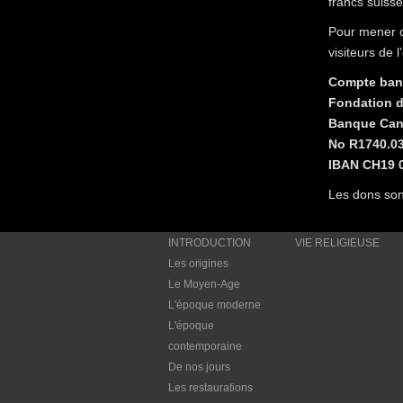
francs suisse
Pour mener c
visiteurs de l
Compte ban
Fondation d
Banque Can
No R1740.03
IBAN CH19 0
Les dons son
INTRODUCTION
VIE RELIGIEUSE
Les origines
Le Moyen-Age
L'époque moderne
L'époque
contemporaine
De nos jours
Les restaurations