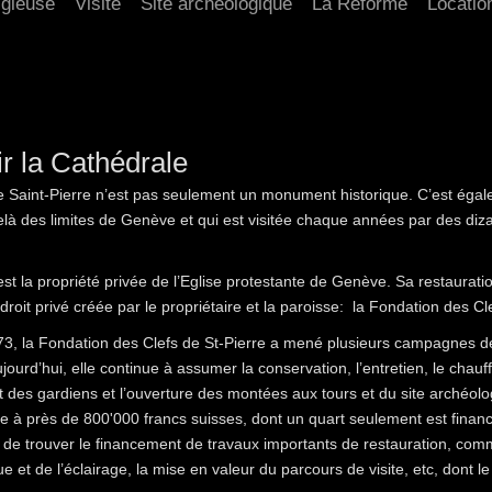
igieuse
Visite
Site archéologique
La Réforme
Locatio
r la Cathédrale
e Saint-Pierre n’est pas seulement un monument historique. C’est égal
là des limites de Genève et qui est visitée chaque années par des diza
st la propriété privée de l’Eglise protestante de Genève. Sa restauratio
droit privé créée par le propriétaire et la paroisse: la Fondation des Cl
3, la Fondation des Clefs de St-Pierre a mené plusieurs campagnes de r
ujourd’hui, elle continue à assumer la conservation, l’entretien, le chau
 des gardiens et l’ouverture des montées aux tours et du site archéo
ve à près de 800'000 francs suisses, dont un quart seulement est finan
e de trouver le financement de travaux importants de restauration, comm
ue et de l’éclairage, la mise en valeur du parcours de visite, etc, dont l