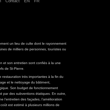
n
Contact
EN
FR
ement un lieu de culte dont le rayonnement
ines de milliers de personnes, touristes ou
n et son entretien sont confiés à la une
efs de St-Pierre.
estauration très importantes à la fin du
ffage et le nettoyage du bâtiment,
logique. Son budget de fonctionnement
cé par des subventions étatiques. En outre,
e l’entretien des façades, l’amélioration
e coût est estimé à plusieurs millions de