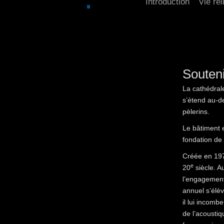
Introduction
Vie rel
Souteni
La cathédral
s’étend au-de
pèlerins.
Le bâtiment e
fondation de 
Créée en 197
e
20
siècle. A
l’engagement
annuel s’élè
il lui incomb
de l’acoustiq