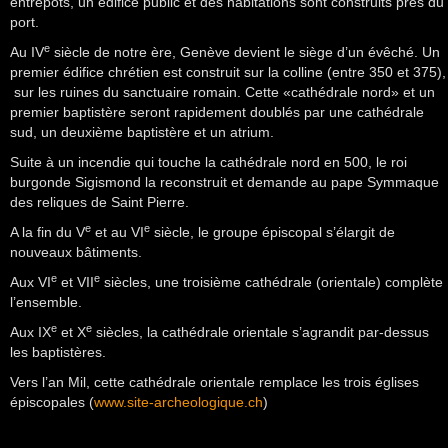
entrepôts, un édifice public et des habitations sont construits près du
port.
e
Au IV
siècle de notre ère, Genève devient le siège d’un évêché. Un
premier édifice chrétien est construit sur la colline (entre 350 et 375),
sur les ruines du sanctuaire romain. Cette «cathédrale nord» et un
premier baptistère seront rapidement doublés par une cathédrale
sud, un deuxième baptistère et un atrium.
Suite à un incendie qui touche la cathédrale nord en 500, le roi
burgonde Sigismond la reconstruit et demande au pape Symmaque
des reliques de Saint Pierre.
e
e
A la fin du V
et au VI
siècle, le groupe épiscopal s’élargit de
nouveaux bâtiments.
e
e
Aux VI
et VII
siècles, une troisième cathédrale (orientale) complète
l’ensemble.
e
e
Aux IX
et X
siècles, la cathédrale orientale s’agrandit par-dessus
les baptistères.
Vers l’an Mil, cette cathédrale orientale remplace les trois églises
épiscopales (
www.site-archeologique.ch
)