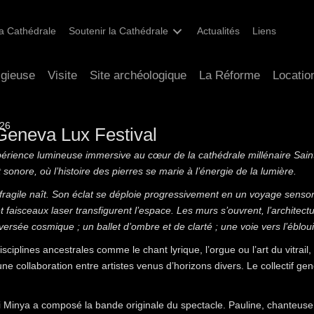
 la Cathédrale
Soutenir la Cathédrale
Actualités
Liens
igieuse
Visite
Site archéologique
La Réforme
Locatio
026
Geneva Lux Festival
périence lumineuse immersive au cœur de la cathédrale millénaire Sain
et sonore, où l’histoire des pierres se marie à l’énergie de la lumière.
ragile naît. Son éclat se déploie progressivement en un voyage sensori
faisceaux laser transfigurent l’espace. Les murs s’ouvrent, l’architectu
ersée cosmique ; un ballet d’ombre et de clarté ; une voie vers l’éblou
sciplines ancestrales comme le chant lyrique, l’orgue ou l’art du vitrai
d’une collaboration entre artistes venus d’horizons divers. Le collectif g
i Minya a composé la bande originale du spectacle. Pauline, chanteuse n