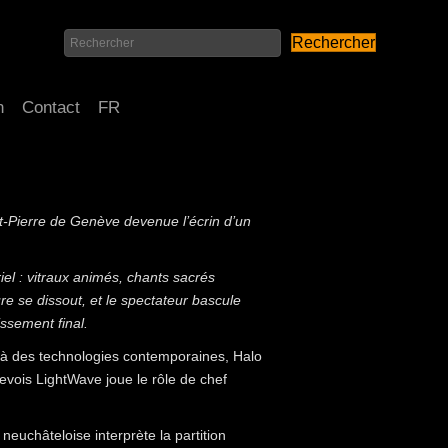
Rechercher
n
Contact
FR
t-Pierre de Genève devenue l’écrin d’un
el : vitraux animés, chants sacrés
re se dissout, et le spectateur bascule
issement final.
l, à des technologies contemporaines, Halo
enevois LightWave joue le rôle de chef
euchâteloise interprète la partition