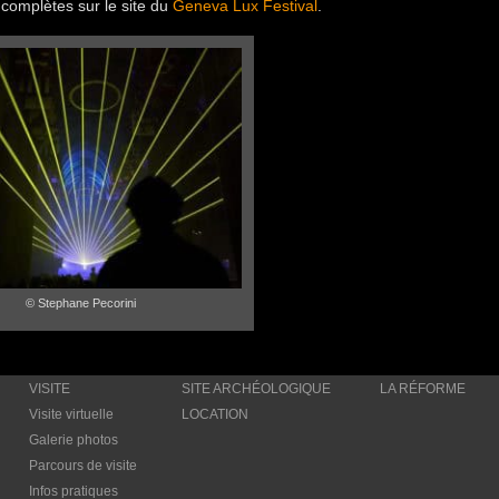
 complètes sur le site du
Geneva Lux Festival
.
© Stephane Pecorini
VISITE
SITE ARCHÉOLOGIQUE
LA RÉFORME
Visite virtuelle
LOCATION
Galerie photos
Parcours de visite
Infos pratiques