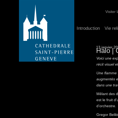
Visiter
Introduction
Vie rel
13 janvier 2
Halo | 
Voici une ex
récit visuel 
Une flamme f
augmentés et 
dans une trav
Mêlant des di
est le fruit 
d’orchestre.
Gregor Belib