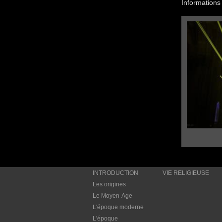
Informations
INTRODUCTION
VIE RELIGIEUSE
Les origines
Le Moyen-Age
L'époque moderne
L'époque